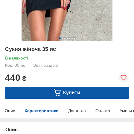
Сукня жіноча 35 ис
В наявності
Код: 35 ис
Опт і роздріб
440
₴
Купити
Опис
Характеристики
Доставка
Оплата
Умови 
Опис