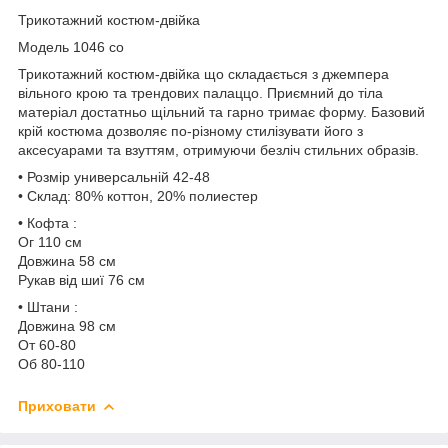
Трикотажний костюм-двійка
Модель 1046 со
Трикотажний костюм-двійка що складається з джемпера
вільного крою та трендових палаццо. Приємний до тіла
матеріал достатньо щільний та гарно тримає форму. Базовий
крій костюма дозволяє по-різному стилізувати його з
аксесуарами та взуттям, отримуючи безліч стильних образів.
• Розмір универсальній 42-48
• Склад: 80% коттон, 20% полиестер
• Кофта :
Ог 110 см
Довжина 58 см
Рукав від шиї 76 см
• Штани :
Довжина 98 см
От 60-80
Об 80-110
Приховати