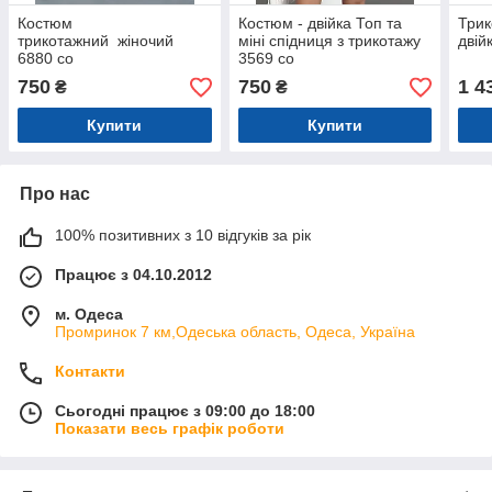
Костюм
Костюм - двійка Топ та
Трик
трикотажний жіночий
міні спідниця з трикотажу
двій
6880 со
3569 со
750
750
1 4
₴
₴
Купити
Купити
Про нас
100% позитивних з 10 відгуків за рік
Працює з 04.10.2012
м. Одеса
Промринок 7 км,Одеська область, Одеса, Україна
Контакти
Сьогодні працює з 09:00 до 18:00
Показати весь графік роботи