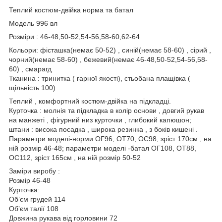
Теплий костюм-двійка норма та батал
Модель 996 вл
Розміри : 46-48,50-52,54-56,58-60,62-64
Кольори: фісташка(немає 50-52) , синій(немає 58-60) , сірий ,
чорний(немає 58-60) , бежевий(немає 46-48,50-52,54-56,58-
60) , смарагд
Тканина : тринитка ( гарної якості), стьобана плащівка (
щільність 100)
Теплий , комфортний костюм-двійка на підкладці.
Курточка : молнія та підкладка в колір основи , довгий рукав
на манжеті , фігурний низ курточки , глибокий капюшон;
штани : висока посадка , широка резинка , з боків кишені .
Параметри моделі-норми ОГ96, ОТ70, ОС98, зріст 170см , на
ній розмір 46-48; параметри моделі -батал ОГ108, ОТ88,
ОС112, зріст 165см , на ній розмір 50-52
Заміри виробу :
Розмір 46-48
Курточка:
Обʼєм грудей 114
Обʼєм талії 108
Довжина рукава від горловини 72