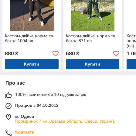
Костюм-двійка норма та
Костюм-двійка норма та
Кост
батал 1004 вл
батал 871 вл
норм
(вл)
880
680
1 0
₴
₴
Купити
Купити
Про нас
100% позитивних з 10 відгуків за рік
Працює з 04.10.2012
м. Одеса
Промринок 7 км,Одеська область, Одеса, Україна
Контакти