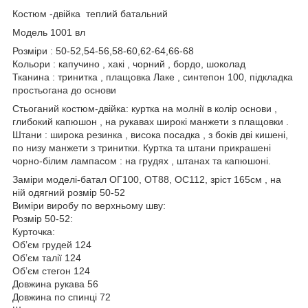
Костюм -двійка теплий батальний
Модель 1001 вл
Розміри : 50-52,54-56,58-60,62-64,66-68
Кольори : капучино , хакі , чорний , бордо, шоколад
Тканина : тринитка , плащовка Лаке , синтепон 100, підкладка
простьогана до основи
Стьоганий костюм-двійка: куртка на молнії в колір основи ,
глибокий капюшон , на рукавах широкі манжети з плащовки .
Штани : широка резинка , висока посадка , з боків дві кишені,
по низу манжети з тринитки. Куртка та штани прикрашені
чорно-білим лампасом : на грудях , штанах та капюшоні.
Заміри моделі-батал ОГ100, ОТ88, ОС112, зріст 165см , на
ній одягний розмір 50-52
Виміри виробу по верхньому шву:
Розмір 50-52:
Курточка:
Обʼєм грудей 124
Обʼєм талії 124
Обʼєм стегон 124
Довжина рукава 56
Довжина по спинці 72