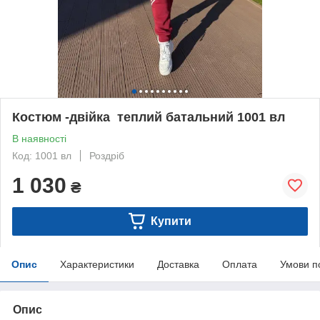
Костюм -двійка теплий батальний 1001 вл
В наявності
Код: 1001 вл
Роздріб
1 030
₴
Купити
Опис
Характеристики
Доставка
Оплата
Умови п
Опис