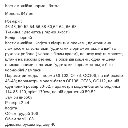
Костюм-двійка норма і батал
Модель 947 вл
Розміри :
46-48, 50-52,54-56,58-60,62-64, 66-68
Тканина : двонитка ( гарної якості)
Колір : чорний
Костюм-двійка : кофта з відкритим плечем , прикрашена
лампасом та золотими ґудзиками з орнаментом, на шиї та
рукавах рибана ( чорна з білим краєм), по низу кофти манжет;
штани на високій резинці , з боків дві кишені , одна кишеня
прикрашеними золотими ґудзиками з орнаментом, з боків
чорно-білі лампаси.
Параметри моделі -норми ОГ102, ОТ78, ОС106, на ній розмір
46-48; параметри моделі-батал ОГ108, ОТ86, ОС112, на ній
одягнений розмір 50-52, параметри моделі-батал блондинки
114-85-120, зріст 170см, на ній одягнений 50-52.
Заміри виробу :
Розмір 42-44
Кофта
Об'єм грудей 106
Об'єм талії 108
Довжина рукава від шву 46