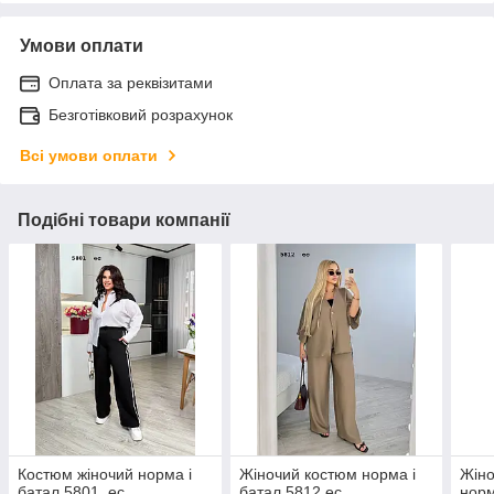
Умови оплати
Оплата за реквізитами
Безготівковий розрахунок
Всі умови оплати
Подібні товари компанії
Костюм жіночий норма і
Жіночий костюм норма і
Жіно
батал 5801 ес
батал 5812 ес
норм