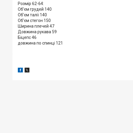
Розмір 62-64:
Обʼєм грудей 140
Обʼєм талії 140
Обʼєм стегон 150
Ширина плечей 47
Довжина рукава 59
Біцепс 46
довжина по спинці 121