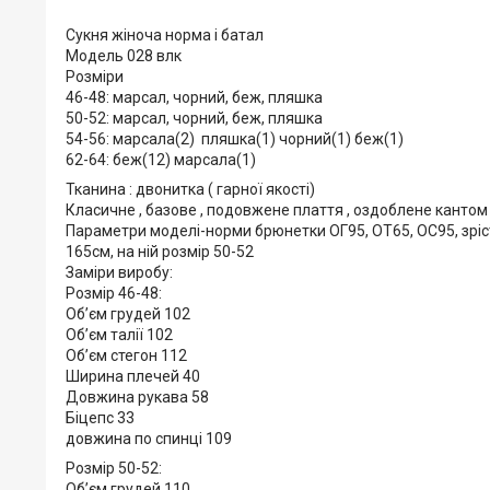
Сукня жіноча норма і батал
Модель 028 влк
Розміри
46-48: марсал, чорний, беж, пляшка
50-52: марсал, чорний, беж, пляшка
54-56: марсала(2) пляшка(1) чорний(1) беж(1)
62-64: беж(12) марсала(1)
Тканина : двонитка ( гарної якості)
Класичне , базове , подовжене плаття , оздоблене кантом ,
Параметри моделі-норми брюнетки ОГ95, ОТ65, ОС95, зріст
165см, на ній розмір 50-52
Заміри виробу:
Розмір 46-48:
Обʼєм грудей 102
Обʼєм талії 102
Обʼєм стегон 112
Ширина плечей 40
Довжина рукава 58
Біцепс 33
довжина по спинці 109
Розмір 50-52:
Обʼєм грудей 110