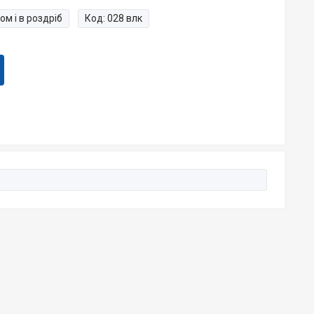
ом і в роздріб
Код:
028 влк