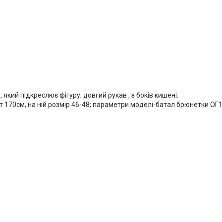
 який підкреслює фігуру; довгий рукав , з боків кишені.
 170см, на ній розмір 46-48; параметри моделі-батал брюнетки ОГ11