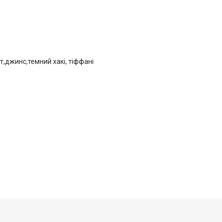
іт,джинс,темний хакі, тіффані