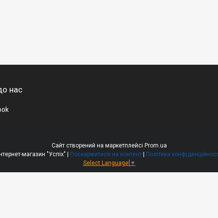
до нас
ook
Сайт створений на маркетплейсі
Prom.ua
Інтернет-магазин "Успіх" |
Поскаржитися на контент
|
Політика конфіденційност
Select Language
▼