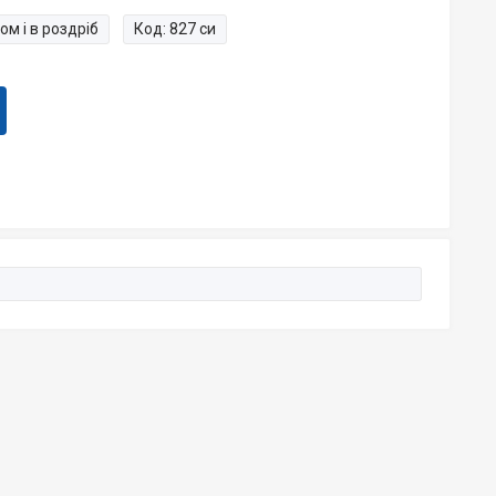
ом і в роздріб
Код:
827 си