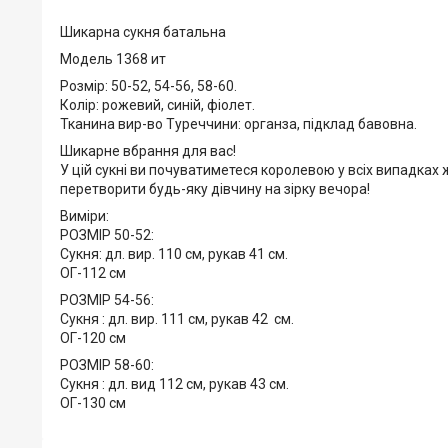
Шикарна сукня батальна
Модель 1368 ит
Розмір: 50-52, 54-56, 58-60.
Колір: рожевий, синій, фіолет.
Тканина вир-во Туреччини: органза, підклад бавовна.
Шикарне вбрання для вас!
У цій сукні ви почуватиметеся королевою у всіх випадках
перетворити будь-яку дівчину на зірку вечора!
Виміри:
РОЗМІР 50-52:
Сукня: дл. вир. 110 см, рукав 41 см.
ОГ-112 см
РОЗМІР 54-56:
Сукня : дл. вир. 111 см, рукав 42 см.
ОГ-120 см
РОЗМІР 58-60:
Сукня : дл. вид 112 см, рукав 43 см.
ОГ-130 см