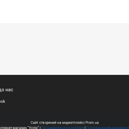
до нас
ook
Сайт створений на маркетплейсі
Prom.ua
Інтернет-магазин "Успіх" |
Поскаржитися на контент
|
Політика конфіденційност