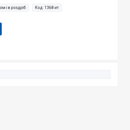
ом і в роздріб
Код:
1368 ит