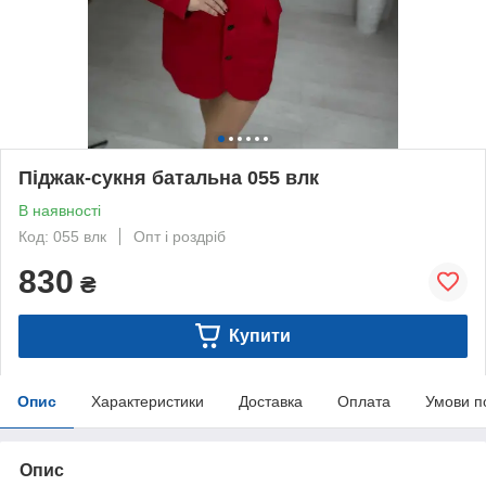
Піджак-сукня батальна 055 влк
В наявності
Код: 055 влк
Опт і роздріб
830
₴
Купити
Опис
Характеристики
Доставка
Оплата
Умови п
Опис