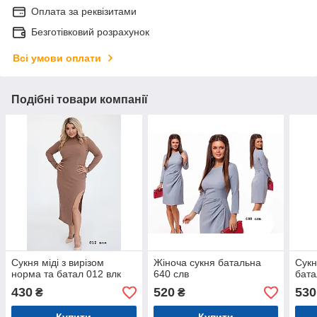
Оплата за реквізитами
Безготівковий розрахунок
Всі умови оплати
Подібні товари компанії
Сукня міді з вирізом
Жіноча сукня батальна
Сукн
норма та батал 012 влк
640 слв
бата
430
520
530
₴
₴