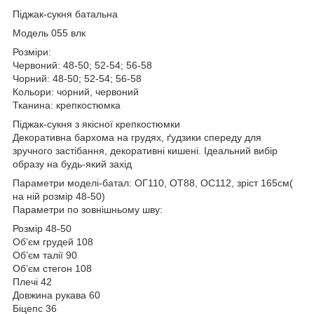
Піджак-сукня батальна
Модель 055 влк
Розміри:
Червоний: 48-50; 52-54; 56-58
Чорний: 48-50; 52-54; 56-58
Кольори: чорний, червоний
Тканина: крепкостюмка
Піджак-сукня з якісної крепкостюмки
Декоративна бархома на грудях, ґудзики спереду для
зручного застібання, декоративні кишені. Ідеальний вибір
образу на будь-який захід
Параметри моделі-батал: ОГ110, ОТ88, ОС112, зріст 165см(
на ній розмір 48-50)
Параметри по зовнішньому шву:
Розмір 48-50
Обʼєм грудей 108
Обʼєм талії 90
Обʼєм стегон 108
Плечі 42
Довжина рукава 60
Біцепс 36