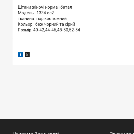
Штани жіночі норма і батал
Модель : 1334 ес2
тканина: тіар костюмний
Кольор: беж чорний та сірий
Розмір: 40-42,44-46,48-50,52-54
Чекаємо Вас у гості
Заходьте 