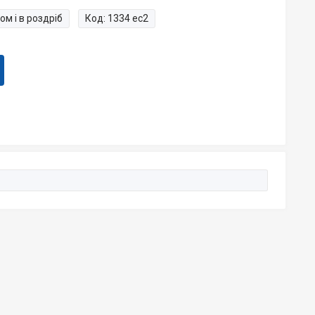
ом і в роздріб
Код:
1334 ес2