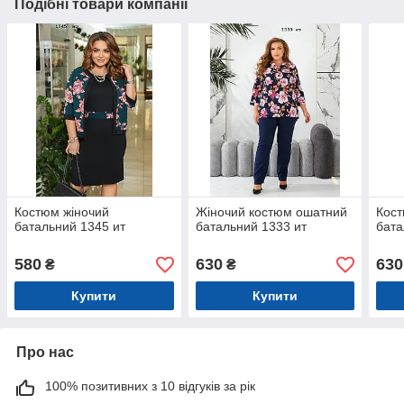
Подібні товари компанії
Костюм жіночий
Жіночий костюм ошатний
Кост
батальний 1345 ит
батальний 1333 ит
бата
580
630
630
₴
₴
Купити
Купити
Про нас
100% позитивних з 10 відгуків за рік