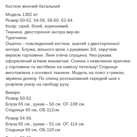
Костюм жіночий батальний
Модель 1382 ит
Розмір:50-52, 54-56, 58-60, 62-64.
Колір: сірий, білий, коричневий,
Тканина: двостороння ангора вир-во
Туреччини.
Ошатно - повсякденний костюм, зшитий з двосторонньої
ангори. Блузка, вільного крою з рукавами 3/4, округлим
вирізом горловини. Лінія плеча спущена. Низ рукава
оформлений м'яким манжетам. Спинка з невеликою краплею
у горловини та застібкою на навісну петельку! Спідниця
виготовлена ​​з основної тканини. Модель на поясі з гумкою,
звужена донизу. По спинці розташований середній шов з
розрізом унизу на свободу руху.
Виміри:
Розмір 50-52.
Блуза 65 см., рукав – 50 см. ОГ-108 см.
Спідниця 60 см, ОБ-112см.
Розмір 54-56.
Блуза 65 см., рукав – 51 см. ОГ-114 см.
Спідниця 60 см, ОБ-118 см