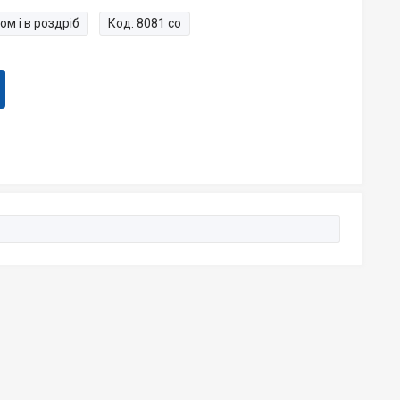
ом і в роздріб
Код:
8081 со