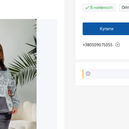
В наявності
Опт
Купити
+380509075055