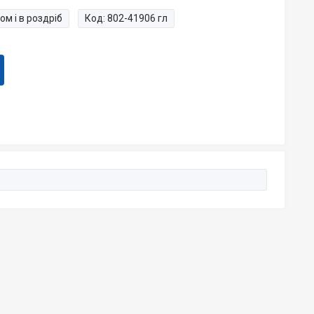
ом і в роздріб
Код:
802-41906 гл