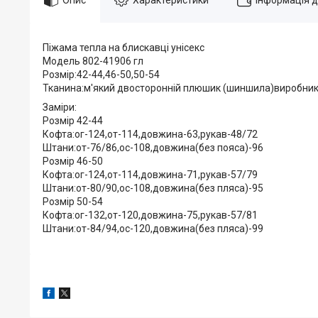
Піжама тепла на блискавці унiсекс
Модель 802-41906 гл
Розмір:42-44,46-50,50-54
Тканина:м'який двосторонній плюшик (шиншила)виробник 
Заміри:
Розмір 42-44
Кофта:ог-124,от-114,довжина-63,рукав-48/72
Штани:от-76/86,ос-108,довжина(без пояса)-96
Розмір 46-50
Кофта:ог-124,от-114,довжина-71,рукав-57/79
Штани:от-80/90,ос-108,довжина(без пляса)-95
Розмір 50-54
Кофта:ог-132,от-120,довжина-75,рукав-57/81
Штани:от-84/94,ос-120,довжина(без пляса)-99