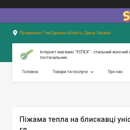
Промринок 7 км,Одеська область, Одеса, Україна
Інтернет-магазин "УСПЕХ" - стильний жіночий 
постачальник.
Головна
Товари та послуги
Про нас
Піжама тепла на блискавці унi
гл