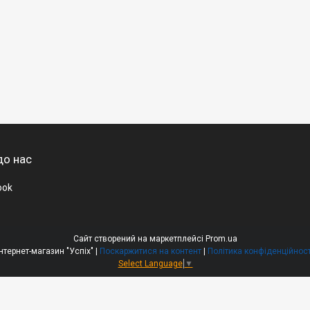
до нас
ook
Сайт створений на маркетплейсі
Prom.ua
Інтернет-магазин "Успіх" |
Поскаржитися на контент
|
Політика конфіденційност
Select Language
▼