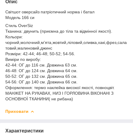
Опис
Світшот оверсайз патріотичний норма і батал
Модель 166 си
Стиль OverSiz
Тканина: двунить (приємна до тіла та відмінної якості).
Кольори:
чорний,молочний,м'ята,жовтий,ліловий,оливка,хакі,фрез,сала
товий,малиновий,джинс
Розміри: 42-44; 46-48; 50-52; 54-56.
Виміри по виробу:
42-44: ОГ до 116 см. Довжина 63 см.
46-48: ОГ до 124 см. Довжина 64 см.
50-52: ОГ до 132 см. Довжина 65 см.
54-56: ОГ до 140 см. Довжина 66 см.
Оформлення: термо наклейка високої якості, повноцвіт.
МАНЖЕТ НА РУКАВАХ, НИЗ І ГОРЛОВИНА ВІКОНАНІ З
ОСНОВНОЇ ТКАНИНИ( не рибана)
Приховати
Характеристики