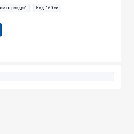
ом і в роздріб
Код:
160 си