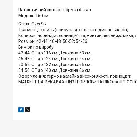
Патріотичний світшот норма і батал
Модель 160 си
Стиль OverSiz
Тканина: двунить (приємна до тіла та відмінної якості).
Кольори: чорний,молочний,м'ята,жовтий,ліловий,оливка,
Розміри: 42-44; 46-48; 50-52; 54-56.
Виміри по виробу:
42-44: ОГ до 116 см. Довжина 63 см.
46-48: ОГ до 124 см. Довжина 64 см.
50-52: ОГ до 132 см. Довжина 65 см.
54-56: ОГ до 140 см. Довжина 66 см.
Оформлення: термо наклейка високої якості, повноцвіт.
МАНЖЕТ НА РУКАВАХ, НИЗ І ГОРЛОВИНА ВІКОНАНІ З ОСНО