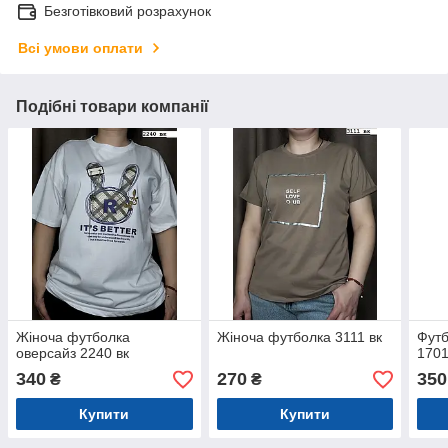
Безготівковий розрахунок
Всі умови оплати
Подібні товари компанії
Жіноча футболка
Жіноча футболка 3111 вк
Футб
оверсайз 2240 вк
1701
340
270
350
₴
₴
Купити
Купити