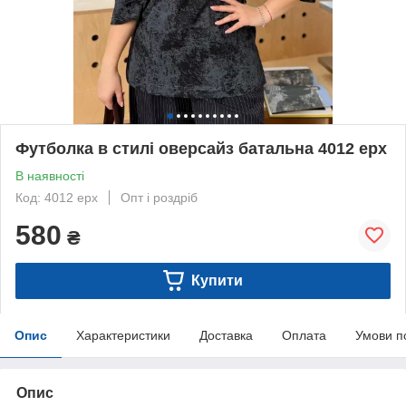
Футболка в стилі оверсайз батальна 4012 ерх
В наявності
Код: 4012 ерх
Опт і роздріб
580
₴
Купити
Опис
Характеристики
Доставка
Оплата
Умови п
Опис