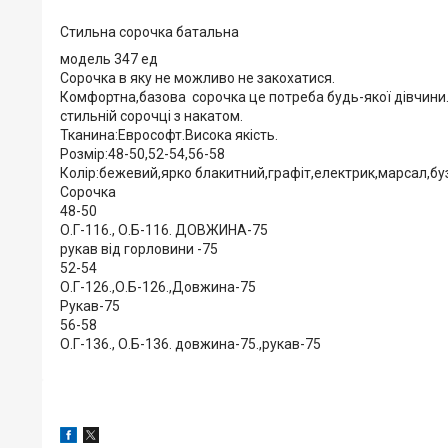
Стильна сорочка батальна
модель 347 ед
Сорочка в яку не можливо не закохатися.
Комфортна,базова сорочка це потреба будь-якої дівчини.
стильній сорочці з накатом.
Тканина:Еврософт.Висока якість.
Розмір:48-50,52-54,56-58
Колір:бежевий,ярко блакитний,графіт,електрик,марсал,бу
Сорочка
48-50
О.Г-116., О.Б-116. ДОВЖИНА-75
рукав від горловини -75
52-54
О.Г-126.,О.Б-126.,Довжина-75
Рукав-75
56-58
О.Г-136., О.Б-136. довжина-75.,рукав-75