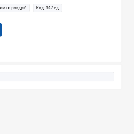
ом і в роздріб
Код:
347 ед