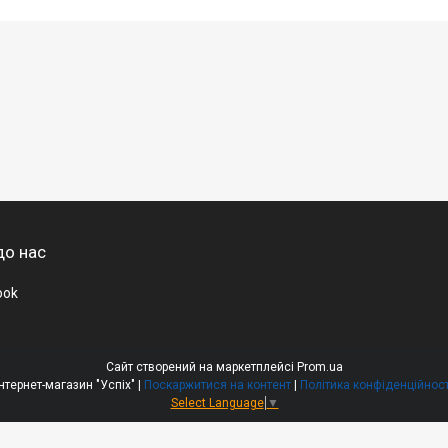
до нас
ook
Сайт створений на маркетплейсі
Prom.ua
Інтернет-магазин "Успіх" |
Поскаржитися на контент
|
Політика конфіденційност
Select Language
▼