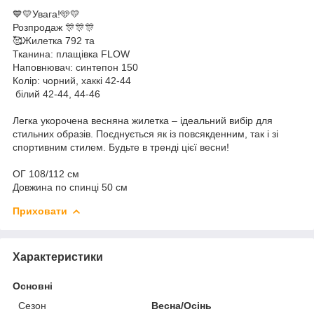
💙💛Увага!🩵💛
Розпродаж 🎊🎊🎊
🥰Жилетка 792 та
Тканина: плащівка FLOW
Наповнювач: синтепон 150
Колір: чорний, хаккі 42-44
білий 42-44, 44-46
Легка укорочена весняна жилетка – ідеальний вибір для
стильних образів. Поєднується як із повсякденним, так і зі
спортивним стилем. Будьте в тренді цієї весни!
ОГ 108/112 см
Довжина по спинці 50 см
Приховати
Характеристики
Основні
Сезон
Весна/Осінь