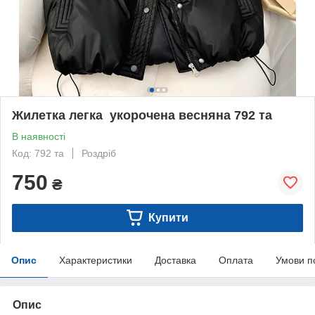
Жилетка легка укорочена весняна 792 та
В наявності
Код: 792 та
Роздріб
750
₴
Купити
Опис
Характеристики
Доставка
Оплата
Умови п
Опис