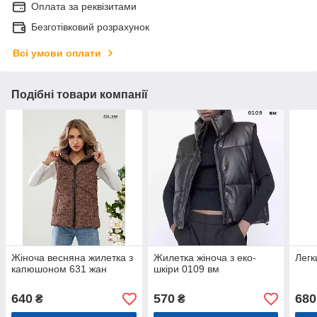
Оплата за реквізитами
Безготівковий розрахунок
Всі умови оплати
Подібні товари компанії
Жіноча весняна жилетка з
Жилетка жіноча з еко-
Легк
капюшоном 631 жан
шкіри 0109 вм
640
570
680
₴
₴