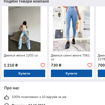
Подібні товари компанії
Джинси жіночі 1203 со
Джинси скінні жіночі 7061
Джин
со
2278
1 210
730
700
₴
₴
Купити
Купити
Про нас
100% позитивних з 10 відгуків за рік