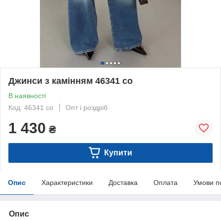
Джинси з камінням 46341 со
В наявності
Код: 46341 со
Опт і роздріб
1 430
₴
Купити
Опис
Характеристики
Доставка
Оплата
Умови п
Опис