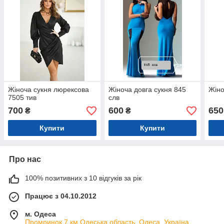
Жіноча сукня люрексова
Жіноча довга сукня 845
Жіно
7505 тив
слв
700
600
650
₴
₴
Купити
Купити
Про нас
100% позитивних з 10 відгуків за рік
Працює з 04.10.2012
м. Одеса
Промринок 7 км,Одеська область, Одеса, Україна