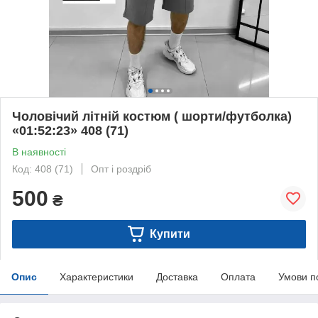
Чоловічий літній костюм ( шорти/футболка)
«01:52:23» 408 (71)
В наявності
Код: 408 (71)
Опт і роздріб
500
₴
Купити
Опис
Характеристики
Доставка
Оплата
Умови п