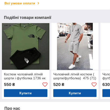
Всі умови оплати
Подібні товари компанії
Костюм чоловічий літній
Чоловічий літній костюм (
Чоло
шорти і футболка 1736 нк
шорти/футболка) 475 (71)
футб
550
520
630
₴
₴
Купити
Купити
Про нас