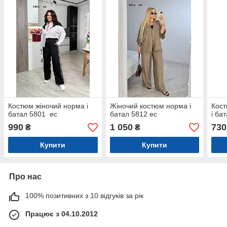
Костюм жіночий норма і
Жіночий костюм норма і
Кос
батал 5801 ес
батал 5812 ес
і ба
990
1 050
730
₴
₴
Купити
Купити
Про нас
100% позитивних з 10 відгуків за рік
Працює з 04.10.2012