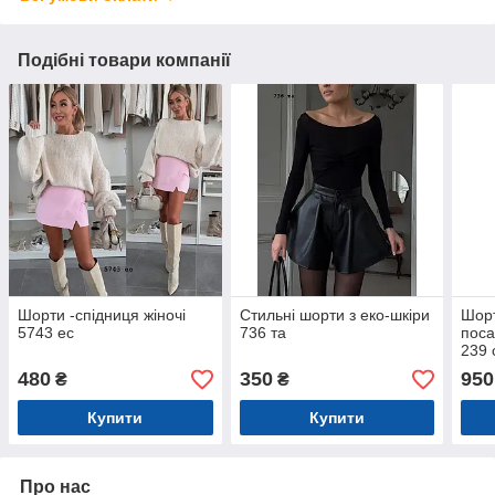
Подібні товари компанії
Шорти -спідниця жіночі
Стильні шорти з еко-шкіри
Шорт
5743 ес
736 та
пос
239 
480
350
950
₴
₴
Купити
Купити
Про нас