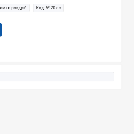
ом і в роздріб
Код:
5920 ес