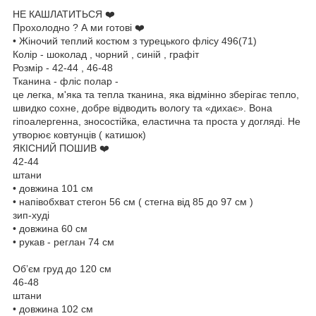
НЕ КАШЛАТИТЬСЯ ❤️
Прохолодно ? А ми готові ❤️
• Жіночий теплий костюм з турецького флісу 496(71)
Колір - шоколад , чорний , синій , графіт
Розмір - 42-44 , 46-48
Тканина - фліс полар -
це легка, м'яка та тепла тканина, яка відмінно зберігає тепло,
швидко сохне, добре відводить вологу та «дихає». Вона
гіпоалергенна, зносостійка, еластична та проста у догляді. Не
утворює ковтунців ( катишок)
ЯКІСНИЙ ПОШИВ ❤️
42-44
штани
• довжина 101 см
• напівобхват стегон 56 см ( стегна від 85 до 97 см )
зип-худі
• довжина 60 см
• рукав - реглан 74 см
Обʼєм груд до 120 см
46-48
штани
• довжина 102 см