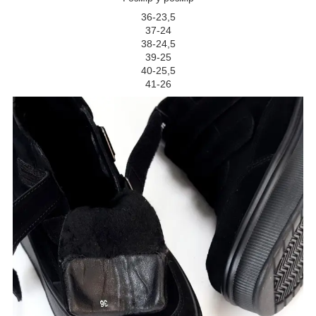
36-23,5
37-24
38-24,5
39-25
40-25,5
41-26