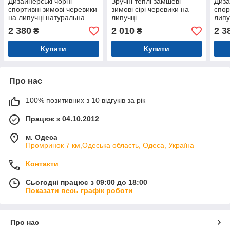
Дизайнерські чорні
Зручні теплі замшеві
Диза
спортивні зимові черевики
зимові сірі черевики на
спор
на липучці натуральна
липучці
липу
замша
2 380
2 010
2 3
₴
₴
Купити
Купити
Про нас
100% позитивних з 10 відгуків за рік
Працює з 04.10.2012
м. Одеса
Промринок 7 км,Одеська область, Одеса, Україна
Контакти
Сьогодні працює з 09:00 до 18:00
Показати весь графік роботи
Про нас