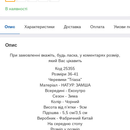
В наявності
Опис
Характеристики
Доставка
Оплата
Умови п
Опис
При замовленні вкажіть, будь ласка, у коментарях розмір,
який Вас цікавить
Код 25355
Розміри 36-41
Черевики "Triasa"
Матеріал - НАТУР. ЗАМША
Всередині - Екохутро
Сезон - Зима
Колір - Чорний
Висота від п’ятки - 9см
Підошва - 5,5 см/3,5 см
Виробник - Фабричний Китай
На середню стопу
Розмір у розмір