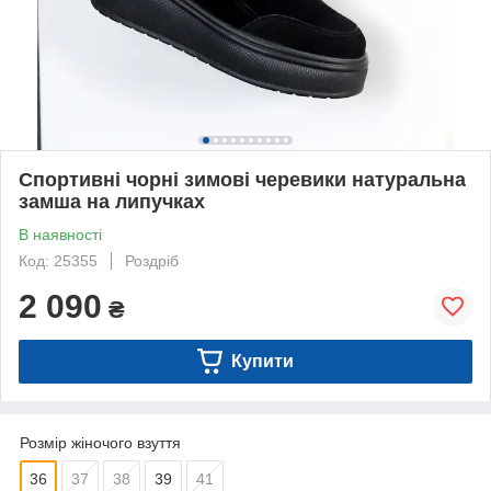
Спортивні чорні зимові черевики натуральна
замша на липучках
В наявності
Код: 25355
Роздріб
2 090
₴
Купити
Розмір жіночого взуття
36
37
38
39
41