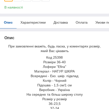
В наявності
Опис
Характеристики
Доставка
Оплата
Умови п
Опис
При замовленні вкажіть, будь ласка, у коментарях розмір,
який Вас цікавить
Код 25398
Розміри 36-40
Лофери "Efira"
Матеріал - НАТУР. ШКІРА
Всередині - Еко. шкір. підклад
Колір - Чорний
Підошва - 1,5 см/1 см
Виробник - Україна
На середню та більш широку стопу
Розмір у розмір
36-23,5
37-24