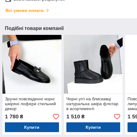
Всі умови оплати
Подібні товари компанії
Зручні повсякденні чорні
Чорні уггі на блискавці
Повс
шкіряні лофери стильний
натуральна шкіра флотар
липу
декор
в асортименті
замш
1 780
1 510
1 5
₴
₴
Купити
Купити