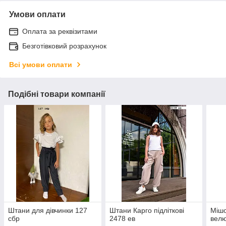
Умови оплати
Оплата за реквізитами
Безготівковий розрахунок
Всі умови оплати
Подібні товари компанії
Штани для дівчинки 127
Штани Карго підліткові
Мішо
сбр
2478 ев
велю