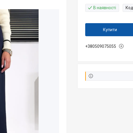
В наявності
Код
Купити
+380509075055