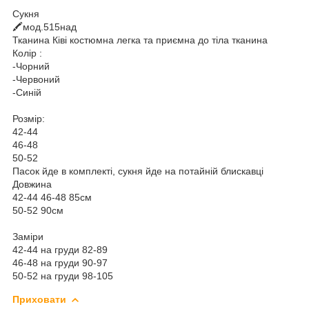
Сукня
🖍️мод.515над
Тканина Ківі костюмна легка та приємна до тіла тканина
Колір :
-Чорний
-Червоний
-Синій
Розмір:
42-44
46-48
50-52
Пасок йде в комплекті, сукня йде на потайній блискавці
Довжина
42-44 46-48 85см
50-52 90см
Заміри
42-44 на груди 82-89
46-48 на груди 90-97
50-52 на груди 98-105
Приховати