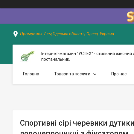
Промринок 7 км,Одеська область, Одеса, Україна
Інтернет-магазин "УСПЕХ" - стильний жіночий 
постачальник.
Головна
Товари та послуги
Про нас
Спортивні сірі черевики дутик
водонепроникні з фіксатором