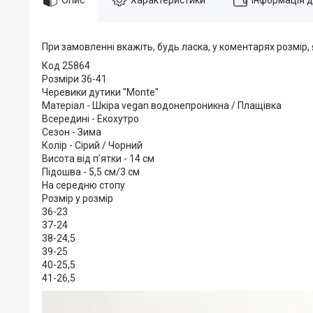
При замовленні вкажіть, будь ласка, у коментарях розмір,
Код 25864
Розміри 36-41
Черевики дутики "Monte"
Матеріал - Шкіра vegan водонепроникна / Плащівка
Всередині - Екохутро
Сезон - Зима
Колір - Сірий / Чорний
Висота від п’ятки - 14 см
Підошва - 5,5 см/3 см
На середню стопу
Розмір у розмір
36-23
37-24
38-24,5
39-25
40-25,5
41-26,5