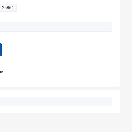
:
25864
am